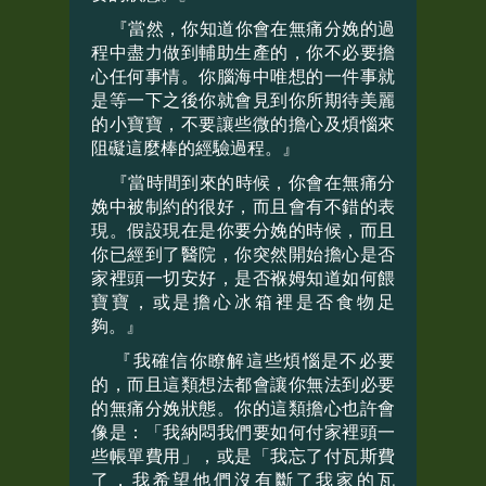
『當然，你知道你會在無痛分娩的過
程中盡力做到輔助生產的，你不必要擔
心任何事情。你腦海中唯想的一件事就
是等一下之後你就會見到你所期待美麗
的小寶寶，不要讓些微的擔心及煩惱來
阻礙這麼棒的經驗過程。』
『當時間到來的時候，你會在無痛分
娩中被制約的很好，而且會有不錯的表
現。假設現在是你要分娩的時候，而且
你已經到了醫院，你突然開始擔心是否
家裡頭一切安好，是否褓姆知道如何餵
寶寶，或是擔心冰箱裡是否食物足
夠。』
『我確信你瞭解這些煩惱是不必要
的，而且這類想法都會讓你無法到必要
的無痛分娩狀態。你的這類擔心也許會
像是：「我納悶我們要如何付家裡頭一
些帳單費用」，或是「我忘了付瓦斯費
了，我希望他們沒有斷了我家的瓦