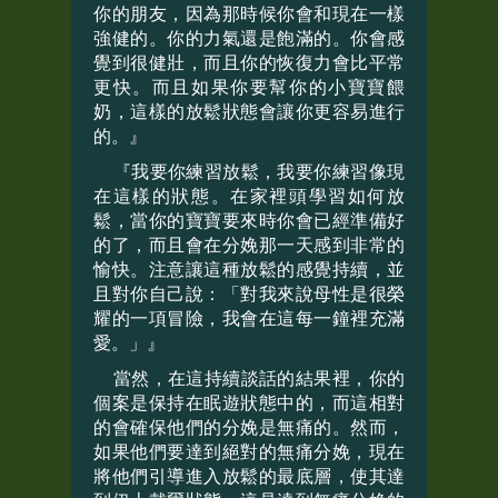
你的朋友，因為那時候你會和現在一樣
強健的。你的力氣還是飽滿的。你會感
覺到很健壯，而且你的恢復力會比平常
更快。而且如果你要幫你的小寶寶餵
奶，這樣的放鬆狀態會讓你更容易進行
的。』
『我要你練習放鬆，我要你練習像現
在這樣的狀態。在家裡頭學習如何放
鬆，當你的寶寶要來時你會已經準備好
的了，而且會在分娩那一天感到非常的
愉快。注意讓這種放鬆的感覺持續，並
且對你自己說：「對我來說母性是很榮
耀的一項冒險，我會在這每一鐘裡充滿
愛。」』
當然，在這持續談話的結果裡，你的
個案是保持在眠遊狀態中的，而這相對
的會確保他們的分娩是無痛的。然而，
如果他們要達到絕對的無痛分娩，現在
將他們引導進入放鬆的最底層，使其達