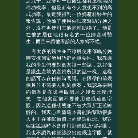
之九十。並非每一位醫生都有這樣高的
稱功機率，但是都有令人意想不到的高
成功率。最近我得到一位婦產科醫生的
報告說，他除了使用催眠來幫助分娩之
外，沒有再使用其他的輔助物了。他是
在他的居住地很有名的一位婦產科醫
生，而且來讓他看診的人絡繹不絕。
有太多的醫生並不瞭解使用催眠分娩
時安撫個案所用語辭的重要性。我教導
我的學生們要對個案說一些話，就好像
是跟生產前的產婦所說的話一樣。這樣
的話可以在任何時間講。在懷孕的前幾
個月並不需要去制約個案，我認為要制
約個案是在懷孕四個月之後會比較理
想。在個案面前不要使用催眠這個字
眼，因為這種狀態並不被大眾所正確瞭
解的。我衷心希望這本書能夠幫助很多
人更正在催眠價值上的錯誤觀念。我對
個案說話時不會使用到催眠這個字眼，
我也不認為你應該說出催眠這字眼，就