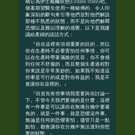
稱它為伊士戴爾狀態(Esdaile state)吧。
個案期望醫生使用一種秘傳的、令人印
象深刻的辭句來引導他們並對他們解說
那種不熟悉的狀態，而不是向他們解釋
恐懼以及難以理解的感覺。以下是我建
議給產婦的談話方式：
『你在這裡有項很重要的目的，所以
你在生產時不必要害怕任何事情，你可
以在生產時帶著滿臉的笑容，你不會感
到任何不舒服的，而且整個生產過程對
你來說是非常美妙的。如果我不知道這
些事是可行的或是對你有益的，我是不
會讓你在這裡的。』
『但首先有些事情我需要與你討論一
下。不管今天我們要做的是什麼，這裡
有一件事是可以讓你在無痛分娩中要避
免的，就是一件事，就是恐懼這件事。
無論是任何的恐懼害怕，儘管只是一點
點怕，都會讓你在分娩中無法達到你想
要的狀態。』