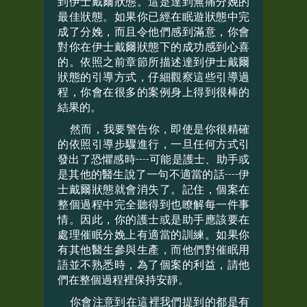
到伊士戴爾狀態。這是達到無痛分娩的
最佳狀態。如果你已經在眠遊狀態中完
成了分娩，而且令他們感到滿意，你會
對你在伊士戴爾狀態下的成功感到心喜
的。依照之前章節所描述達到伊士戴爾
狀態的引導方式，仔細觀察這些引導過
程，你會在很多的案例身上得到很棒的
結果的。
然而，我要警告你，即使是你很精確
的依照引導步驟進行，一旦任何方式引
發出了恐懼感時----可能是護士、助手或
是其他的醫生說了一句不適當的話----伊
士戴爾狀態就會消失了。記住，個案在
整個過程中完全聽得到也瞭解每一件事
情。因此，你的護士或是助手應該要在
處理催眠分娩上有適當的訓練。如果你
有其他醫生參與生產，而他們對催眠用
語並不熟悉時，為了個案的利益，請他
們在整個過程裡保持安靜。
你會注意到在這裡我們提到的都是有